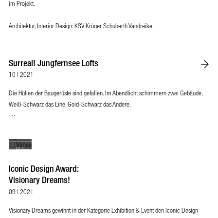
im Projekt.
Architektur, Interior Design: KSV Krüger Schuberth Vandreike
Surreal! Jungfernsee Lofts
10 | 2021
Mit dem Laden des
Videos akzeptieren
Die Hüllen der Baugerüste sind gefallen. Im Abendlicht schimmern zwei Gebäude,
Sie die
Weiß-Schwarz das Eine, Gold-Schwarz das Andere.
tenschutzerklärung
…
von Vimeo.
Mehr erfahren
Video
laden
Iconic Design Award:
Visionary Dreams!
Vimeo
09 | 2021
immer
Visionary Dreams gewinnt in der Kategorie Exhibition & Event den Iconic Design
entsperren