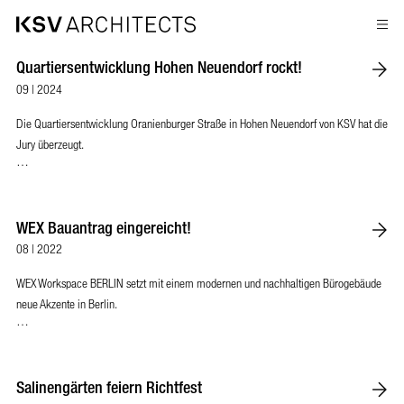
Zum
Quartiersentwicklung Hohen Neuendorf rockt!
Inhalt
springen
09 | 2024
Die Quartiersentwicklung Oranienburger Straße in Hohen Neuendorf von KSV hat die
Jury überzeugt.
…
WEX Bauantrag eingereicht!
08 | 2022
WEX Workspace BERLIN setzt mit einem modernen und nachhaltigen Bürogebäude
neue Akzente in Berlin.
…
Salinengärten feiern Richtfest