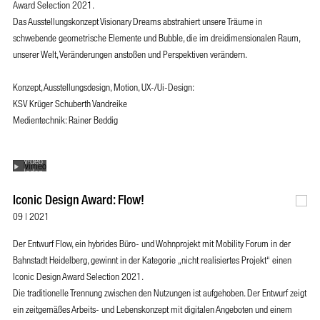
Award Selection 2021.
Das Ausstellungskonzept Visionary Dreams abstrahiert unsere Träume in
schwebende geometrische Elemente und Bubble, die im dreidimensionalen Raum,
unserer Welt, Veränderungen anstoßen und Perspektiven verändern.
Mit dem Laden des
Konzept, Ausstellungsdesign, Motion, UX-/Ui-Design:
Videos akzeptieren
Sie die
KSV Krüger Schuberth Vandreike
tenschutzerklärung
Medientechnik: Rainer Beddig
von Vimeo.
Mehr erfahren
Video
laden
Iconic Design Award: Flow!
09 | 2021
Vimeo
immer
Der Entwurf Flow, ein hybrides Büro- und Wohnprojekt mit Mobility Forum in der
entsperren
Bahnstadt Heidelberg, gewinnt in der Kategorie „nicht realisiertes Projekt“ einen
Iconic Design Award Selection 2021.
Die traditionelle Trennung zwischen den Nutzungen ist aufgehoben. Der Entwurf zeigt
ein zeitgemäßes Arbeits- und Lebenskonzept mit digitalen Angeboten und einem