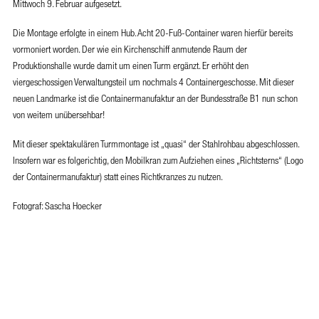
Mittwoch 9. Februar aufgesetzt.
Die Montage erfolgte in einem Hub. Acht 20-Fuß-Container waren hierfür bereits
vormoniert worden. Der wie ein Kirchenschiff anmutende Raum der
Produktionshalle wurde damit um einen Turm ergänzt. Er erhöht den
viergeschossigen Verwaltungsteil um nochmals 4 Containergeschosse. Mit dieser
neuen Landmarke ist die Containermanufaktur an der Bundesstraße B1 nun schon
von weitem unübersehbar!
Mit dieser spektakulären Turmmontage ist „quasi“ der Stahlrohbau abgeschlossen.
Insofern war es folgerichtig, den Mobilkran zum Aufziehen eines „Richtsterns“ (Logo
der Containermanufaktur) statt eines Richtkranzes zu nutzen.
Fotograf: Sascha Hoecker
© KSV | Sascha Hoecker
© KSV | Sascha Hoecker
© KSV | Sascha Hoecker