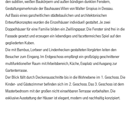
den subtilen, weißen Baukörpern und außen bündigen dunklen Fenstern,
Gestaltungsmerkmale der Bauhauses Villen von Walter Gropius in Dessau.
Auf Basis eines ganzheitlichen städtebaulichen und architektonischen
Entwurfskonzeptes wurden die Einzelhäuser individuell gestaltet. Je zwei
Doppelhäuser für eine Familie bilden ein Zwillingspaar. Die Fenster sind frei in die
Fassade gesetzt und erzeugen ein lebendiges und facettenreiches Spiel auf den
gegliederten Kuben.
Die mit Bambus, Lorbeer und Lindenhecken gestalteten Vorgärten leiten den
Besucher zum Eingang. Im Erdgeschoss empfängt ein großzügig geschnittener
multifunktioneller Raum mit Arbeitsbereich, Küche, Essplatz und Ausgang zur
Gartenterrasse.
Der Blick fällt durch Deckenausschnitte bis in die Wohnebene im 1. Geschoss. Die
Kinder- und Gästezimmer befinden sich im 2. Geschoss. Das 3. Geschoss ist dem
Masterbedroom mit der großen nicht einsehbaren Terrasse vorbehalten. Die
exklusive Ausstattung der Häuser ist elegant, modern und nachhaltig konzipiert.