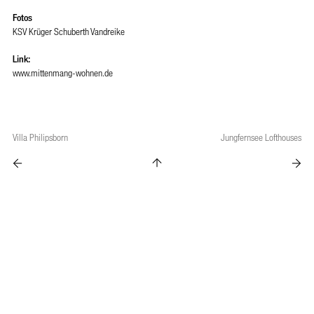
Fotos
KSV Krüger Schuberth Vandreike
Link:
www.mittenmang-wohnen.de
Villa Philipsborn
Jungfernsee Lofthouses