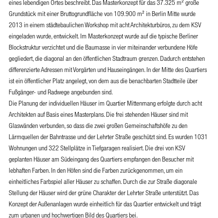
eines lebendigen Ortes beschreibt. Das Masterkonzept für das 37.325 m² große
Grundstück mit einer Bruttogrundfläche von 109.900 m² in Berlin Mitte wurde
2013 in einem städtebaulichen Workshop mit acht Architekturbüros, zu dem KSV
eingeladen wurde, entwickelt. Im Masterkonzept wurde auf die typische Berliner
Blockstruktur verzichtet und die Baumasse in vier miteinander verbundene Höfe
gegliedert, die diagonal an den öffentlichen Stadtraum grenzen. Dadurch entstehen
differenzierte Adressen mit Vorgärten und Hauseingängen. In der Mitte des Quartiers
ist ein öffentlicher Platz angelegt, von dem aus die benachbarten Stadtteile über
Fußgänger- und Radwege angebunden sind.
Die Planung der individuellen Häuser im Quartier Mittenmang erfolgte durch acht
Architekten auf Basis eines Masterplans. Die frei stehenden Häuser sind mit
Glaswänden verbunden, so dass die zwei großen Gemeinschaftshöfe zu den
Lärmquellen der Bahntrasse und der Lehrter Straße geschützt sind. Es wurden 1031
Wohnungen und 322 Stellplätze in Tiefgaragen realisiert. Die drei von KSV
geplanten Häuser am Südeingang des Quartiers empfangen den Besucher mit
lebhaften Farben. In den Höfen sind die Farben zurückgenommen, um ein
einheitliches Farbspiel aller Häuser zu schaffen. Durch die zur Straße diagonale
Stellung der Häuser wird der grüne Charakter der Lehrter Straße unterstützt. Das
Konzept der Außenanlagen wurde einheitlich für das Quartier entwickelt und trägt
zum urbanen und hochwertigen Bild des Quartiers bei.