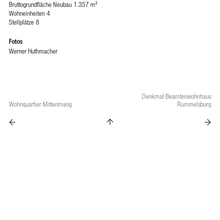
Bruttogrundfläche Neubau
1.357 m²
Wohneinheiten
4
Stellplätze
8
Fotos
Werner Huthmacher
Denkmal Beamtenwohnhaus
Wohnquartier Mittenmang
Rummelsburg