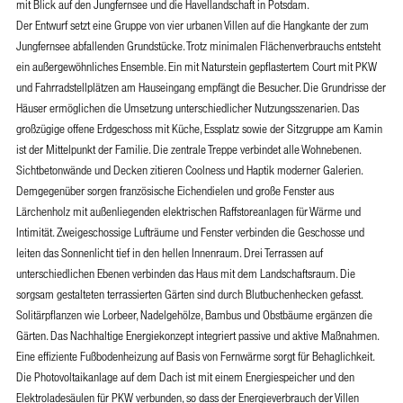
mit Blick auf den Jungfernsee und die Havellandschaft in Potsdam.
Der Entwurf setzt eine Gruppe von vier urbanen Villen auf die Hangkante der zum
Jungfernsee abfallenden Grundstücke. Trotz minimalen Flächenverbrauchs entsteht
ein außergewöhnliches Ensemble. Ein mit Naturstein gepflastertem Court mit PKW
und Fahrradstellplätzen am Hauseingang empfängt die Besucher. Die Grundrisse der
Häuser ermöglichen die Umsetzung unterschiedlicher Nutzungsszenarien. Das
großzügige offene Erdgeschoss mit Küche, Essplatz sowie der Sitzgruppe am Kamin
ist der Mittelpunkt der Familie. Die zentrale Treppe verbindet alle Wohnebenen.
Sichtbetonwände und Decken zitieren Coolness und Haptik moderner Galerien.
Demgegenüber sorgen französische Eichendielen und große Fenster aus
Lärchenholz mit außenliegenden elektrischen Raffstoreanlagen für Wärme und
Intimität. Zweigeschossige Lufträume und Fenster verbinden die Geschosse und
leiten das Sonnenlicht tief in den hellen Innenraum. Drei Terrassen auf
unterschiedlichen Ebenen verbinden das Haus mit dem Landschaftsraum. Die
sorgsam gestalteten terrassierten Gärten sind durch Blutbuchenhecken gefasst.
Solitärpflanzen wie Lorbeer, Nadelgehölze, Bambus und Obstbäume ergänzen die
Gärten. Das Nachhaltige Energiekonzept integriert passive und aktive Maßnahmen.
Eine effiziente Fußbodenheizung auf Basis von Fernwärme sorgt für Behaglichkeit.
Die Photovoltaikanlage auf dem Dach ist mit einem Energiespeicher und den
Elektroladesäulen für PKW verbunden, so dass der Energieverbrauch der Villen