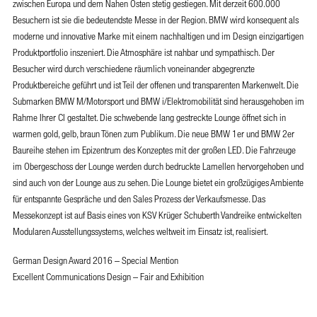
zwischen Europa und dem Nahen Osten stetig gestiegen. Mit derzeit 600.000
Besuchern ist sie die bedeutendste Messe in der Region. BMW wird konsequent als
moderne und innovative Marke mit einem nachhaltigen und im Design einzigartigen
Produktportfolio inszeniert. Die Atmosphäre ist nahbar und sympathisch. Der
Besucher wird durch verschiedene räumlich voneinander abgegrenzte
Produktbereiche geführt und ist Teil der offenen und transparenten Markenwelt. Die
Submarken BMW M/Motorsport und BMW i/Elektromobilität sind herausgehoben im
Rahme Ihrer CI gestaltet. Die schwebende lang gestreckte Lounge öffnet sich in
warmen gold, gelb, braun Tönen zum Publikum. Die neue BMW 1er und BMW 2er
Baureihe stehen im Epizentrum des Konzeptes mit der großen LED. Die Fahrzeuge
im Obergeschoss der Lounge werden durch bedruckte Lamellen hervorgehoben und
sind auch von der Lounge aus zu sehen. Die Lounge bietet ein großzügiges Ambiente
für entspannte Gespräche und den Sales Prozess der Verkaufsmesse. Das
Messekonzept ist auf Basis eines von KSV Krüger Schuberth Vandreike entwickelten
Modularen Ausstellungssystems, welches weltweit im Einsatz ist, realisiert.
German Design Award 2016 – Special Mention
Excellent Communications Design – Fair and Exhibition