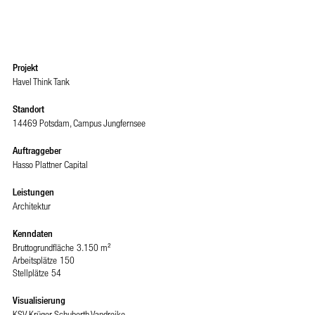
Projekt
Havel Think Tank
Standort
14469 Potsdam, Campus Jungfernsee
Auftraggeber
Hasso Plattner Capital
Leistungen
Architektur
Kenndaten
Bruttogrundfläche
3.150 m²
Arbeitsplätze
150
Stellplätze
54
Visualisierung
KSV Krüger Schuberth Vandreike