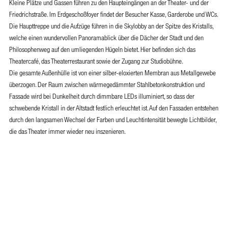
Kleine Plätze und Gassen führen zu den Haupteingängen an der Theater- und der
Friedrichstraße. Im Erdgeschoßfoyer findet der Besucher Kasse, Garderobe und WCs.
Die Haupttreppe und die Aufzüge führen in die Skylobby an der Spitze des Kristalls,
welche einen wundervollen Panoramablick über die Dächer der Stadt und den
Philosophenweg auf den umliegenden Hügeln bietet. Hier befinden sich das
Theatercafé, das Theaterrestaurant sowie der Zugang zur Studiobühne.
Die gesamte Außenhülle ist von einer silber-eloxierten Membran aus Metallgewebe
überzogen. Der Raum zwischen wärmegedämmter Stahlbetonkonstruktion und
Fassade wird bei Dunkelheit durch dimmbare LEDs illuminiert, so dass der
schwebende Kristall in der Altstadt festlich erleuchtet ist. Auf den Fassaden entstehen
durch den langsamen Wechsel der Farben und Leuchtintensität bewegte Lichtbilder,
die das Theater immer wieder neu inszenieren.