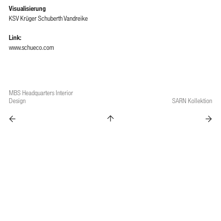
Visualisierung
KSV Krüger Schuberth Vandreike
Link:
www.schueco.com
MBS Headquarters Interior
Design
SARN Kollektion