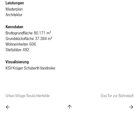
Leistungen
Masterplan
Architektur
Kenndaten
Bruttogrundfläche
80.171 m²
Grundstücksfläche
37.384 m²
Wohneinheiten
606
Stellplätze
492
Visualisierung
KSV Krüger Schuberth Vandreike
Urban Village Neulichterfelde
Das Tor zur Bahnstadt