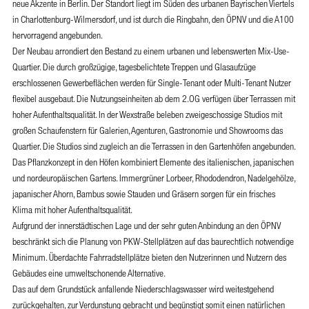
neue Akzente in Berlin. Der Standort liegt im Süden des urbanen Bayrischen Viertels
in Charlottenburg-Wilmersdorf, und ist durch die Ringbahn, den ÖPNV und die A100
hervorragend angebunden.
Der Neubau arrondiert den Bestand zu einem urbanen und lebenswerten Mix-Use-
Quartier. Die durch großzügige, tagesbelichtete Treppen und Glasaufzüge
erschlossenen Gewerbeflächen werden für Single-Tenant oder Multi-Tenant Nutzer
flexibel ausgebaut. Die Nutzungseinheiten ab dem 2.OG verfügen über Terrassen mit
hoher Aufenthaltsqualität. In der Wexstraße beleben zweigeschossige Studios mit
großen Schaufenstern für Galerien, Agenturen, Gastronomie und Showrooms das
Quartier. Die Studios sind zugleich an die Terrassen in den Gartenhöfen angebunden.
Das Pflanzkonzept in den Höfen kombiniert Elemente des italienischen, japanischen
und nordeuropäischen Gartens. Immergrüner Lorbeer, Rhododendron, Nadelgehölze,
japanischer Ahorn, Bambus sowie Stauden und Gräsern sorgen für ein frisches
Klima mit hoher Aufenthaltsqualität.
Aufgrund der innerstädtischen Lage und der sehr guten Anbindung an den ÖPNV
beschränkt sich die Planung von PKW-Stellplätzen auf das baurechtlich notwendige
Minimum. Überdachte Fahrradstellplätze bieten den Nutzerinnen und Nutzern des
Gebäudes eine umweltschonende Alternative.
Das auf dem Grundstück anfallende Niederschlagswasser wird weitestgehend
zurückgehalten, zur Verdunstung gebracht und begünstigt somit einen natürlichen