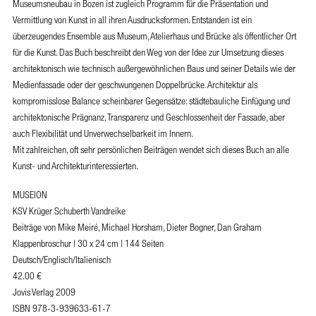
Museumsneubau in Bozen ist zugleich Programm für die Präsentation und
Vermittlung von Kunst in all ihren Ausdrucksformen. Entstanden ist ein
überzeugendes Ensemble aus Museum, Atelierhaus und Brücke als öffentlicher Ort
für die Kunst. Das Buch beschreibt den Weg von der Idee zur Umsetzung dieses
architektonisch wie technisch außergewöhnlichen Baus und seiner Details wie der
Medienfassade oder der geschwungenen Doppelbrücke. Architektur als
kompromisslose Balance scheinbarer Gegensätze: städtebauliche Einfügung und
architektonische Prägnanz, Transparenz und Geschlossenheit der Fassade, aber
auch Flexibilität und Unverwechselbarkeit im Innern.
Mit zahlreichen, oft sehr persönlichen Beiträgen wendet sich dieses Buch an alle
Kunst- und Architekturinteressierten.
MUSEION
KSV Krüger Schuberth Vandreike
Beiträge von Mike Meiré, Michael Horsham, Dieter Bogner, Dan Graham
Klappenbroschur | 30 x 24 cm | 144 Seiten
Deutsch/Englisch/Italienisch
42.00
€
Jovis Verlag 2009
ISBN 978-3-939633-61-7