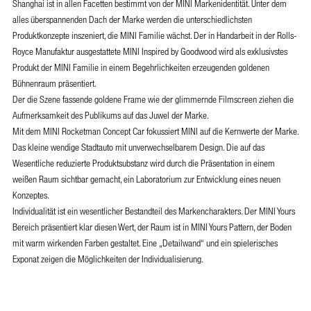
Shanghai ist in allen Facetten bestimmt von der MINI Markenidentität. Unter dem
alles überspannenden Dach der Marke werden die unterschiedlichsten
Produktkonzepte inszeniert, die MINI Familie wächst. Der in Handarbeit in der Rolls-
Royce Manufaktur ausgestattete MINI Inspired by Goodwood wird als exklusivstes
Produkt der MINI Familie in einem Begehrlichkeiten erzeugenden goldenen
Bühnenraum präsentiert.
Der die Szene fassende goldene Frame wie der glimmernde Filmscreen ziehen die
Aufmerksamkeit des Publikums auf das Juwel der Marke.
Mit dem MINI Rocketman Concept Car fokussiert MINI auf die Kernwerte der Marke.
Das kleine wendige Stadtauto mit unverwechselbarem Design. Die auf das
Wesentliche reduzierte Produktsubstanz wird durch die Präsentation in einem
weißen Raum sichtbar gemacht, ein Laboratorium zur Entwicklung eines neuen
Konzeptes.
Individualität ist ein wesentlicher Bestandteil des Markencharakters. Der MINI Yours
Bereich präsentiert klar diesen Wert, der Raum ist in MINI Yours Pattern, der Boden
mit warm wirkenden Farben gestaltet. Eine „Detailwand“ und ein spielerisches
Exponat zeigen die Möglichkeiten der Individualisierung.