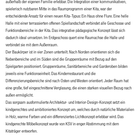
außerhalb der eigenen Familie erlebbar. Die Integration einer kommunikativen,
spielerisch nutzbaren Mitte in das Raumprogramm einer Kita, war der
entscheidende Ansatz für einen neuen Kita-Typus: Ein Haus ohne Flure. Eine helle
Halle mit einer terrassierten offenen Spiellandschaft verbindet alle Geschosse und
Funktionsbereiche in der Kita. Das integrative pädagogische Konzept lässt sich
dadurch ideal umsetzen. Im Erdgeschoss quert eine Raumachse die Halle und
verbindet sie mit dem Außenraum.
Der Baukörper ist in vier Zonen unterteilt. Nach Norden orientieren sich die
Nebenbereiche und im Süden sind die Gruppenräume mit Bezug auf den
Spielgarten positioniert. Gruppenräume, Sanitärbereiche und Garderoben bilden
jeweils eine Funktionseinheit. Das Kinderrestaurant und die
Differenzierungsbereiche sind nach Osten und Westen orientiert. Jeder Raum hat
eine große, tief eingeschnittene Verglasung, die einen starken visuellen Bezug nach
außen ermöglicht.
Das sorgsam ausformulierte Architektur- und Interior-Design-Konzept setzt ein
kindgerechtes und ambitioniertes Konzept um, welches durch natürliche Materialien
in Holz, warme Farben und ein differenziertes Lichtkonzept erlebbar wird. Das
kindgerechte Möbelkonzept wurde von KSV in enger Abstimmung mit dem
Kitaträger entworfen.