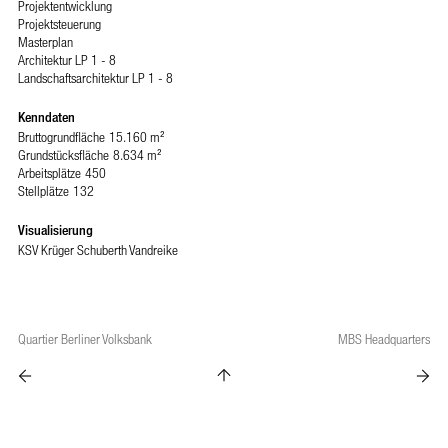
Projektentwicklung
Projektsteuerung
Masterplan
Architektur LP 1 - 8
Landschaftsarchitektur LP 1 - 8
Kenndaten
Bruttogrundfläche
15.160 m²
Grundstücksfläche
8.634 m²
Arbeitsplätze
450
Stellplätze
132
Visualisierung
KSV Krüger Schuberth Vandreike
Quartier Berliner Volksbank
MBS Headquarters