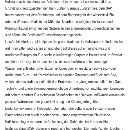
Potsdam verbinden kreatives Arbeiten mit individueller Lebensqualität. Das
Grundstück liegt zwischen der Tram Station Campus Jungfernsee, dem SAP
Innovationscenter, dem Yachthafen und dem Bootssteg für das Wassertaxi. Ein
urbaner Welcome Platz in der Mitte des Quartiers ermöglicht Austausch und
Kommunikation zwischen den Nutzern. In den angrenzenden Erdgeschossflächen
sind öffentliche Cafés und Dienstleistungen angedacht.
Das Architekturkonzept knüpft an die große Tradition der Potsdamer Kulturlandschaft
mit Ihren Villen und Gärten an und überträgt dieses auf ein innovatives und
modernes Büroprojekt. Die sechs villenförmigen Corporate Houses sind im Exterior
und Interior Design individualisiert, so dass sechs Adressen in einmaliger
Wasserlage entstehen. Alle Häuser verfügen über einen Garten sowie individuell
ausbaubare Büro- und Kreativflächen mit großen Terrassen und Blick zum See,
welche die Inspirationsquelle für den Projektnamen „Jungfernsee Lofts“ sind. Das
Technik- und Energiekonzept ermöglicht die Umsetzung von nachhaltigen Lösungen
mit hohem Komfort. Die sichtbaren Betonflächen der Decken und Wände werden als
passiver Wärmespeicher genutzt. Heizung und Kühlung erfolgt über
Bodenkonvektoren im Hohlboden. Die natürliche Lüftung über Fenster in jeder
Raumachse kann durch mechanische Lüftung ergänzt werden. Elektrische
Raffstoreanlagen mindern die Aufheizung des Gebäudes im Sommer. Eine
leistungsfähige MSR-Steuerung regelt alle technischen Elemente. Auf den Dächern