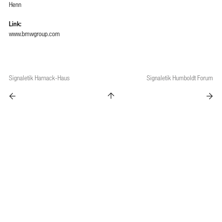
Henn
Link:
www.bmwgroup.com
Signaletik Harnack-Haus
Signaletik Humboldt Forum
Impressum
Datenschutz
Cookies