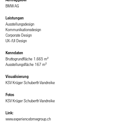
BMW AG
Leistungen
Ausstellungsdesign
Kommunikationsdesign
Corporate Design
UX-/UI Design
Kenndaten
Bruttogrundfläche
1.665 m²
Ausstellungsfläche
167 m²
Visualisierung
KSV Krüger Schuberth Vandreike
Fotos
KSV Krüger Schuberth Vandreike
Link:
www.experiencebmwgroup.ch