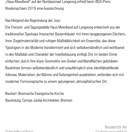
„Haus Meedland“ auf der Nordseeinsel Langeoog erhielt beim BDA Preis
Niedersachsen 2019 eine Auszeichnung.
Nachfolgend die Begründung der Jury:
Die Freizeit- und Tagungsstätte Haus Meedland auf Langeoog entwickelt aus der
traditionellen Typologie friesischer Bauernhäuser mit ihren langgezogenen Dächern,
ihrer Ziegelmaterialität und ruhigen Maßstäblichkeit ein Ensemble, das diese
Typologien in die Moderne transformiert und sich selbstverständlich und wohltuend
in den Maßstab und Charakter der Inselbebauung einfügt. Die im besten Sinne
einfachen, durch ihre klare Geometrie von Giebel und Wandflächen gebildeten
Baukörper formen selbstverständlich und unaufdringlich eine identitätsstiftende
Adresse. Materialien, die Wärme und Geborgenheit ausstrahlen, verbinden sich mit
moderner Formensprache zu einem gelungenen, atmosphärischen Ort.
Bauherr: Bremische Evangelische Kirche
Bauleitung: Campe Janda Architekten, Bremen
Baustart für die
Stahl trifft auf Beton
Containermanufaktur!