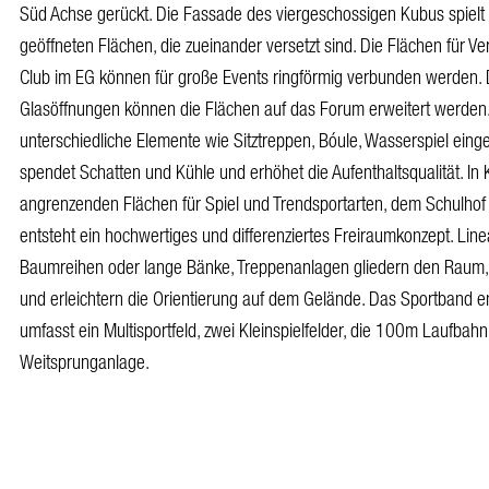
Süd Achse gerückt. Die Fassade des viergeschossigen Kubus spielt
geöffneten Flächen, die zueinander versetzt sind. Die Flächen für V
Club im EG können für große Events ringförmig verbunden werden.
Glasöffnungen können die Flächen auf das Forum erweitert werden. 
unterschiedliche Elemente wie Sitztreppen, Bóule, Wasserspiel eing
spendet Schatten und Kühle und erhöhet die Aufenthaltsqualität. In
angrenzenden Flächen für Spiel und Trendsportarten, dem Schulhof
entsteht ein hochwertiges und differenziertes Freiraumkonzept. Lin
Baumreihen oder lange Bänke, Treppenanlagen gliedern den Raum,
und erleichtern die Orientierung auf dem Gelände. Das Sportband e
umfasst ein Multisportfeld, zwei Kleinspielfelder, die 100m Laufbah
Weitsprunganlage.
© KSV | KSV