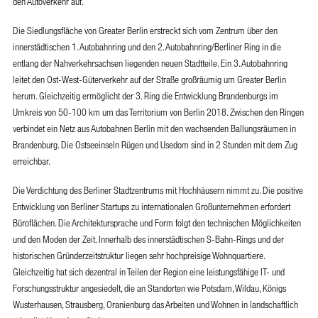
den Autoverkehr auf.
Die Siedlungsfläche von Greater Berlin erstreckt sich vom Zentrum über den
innerstädtischen 1. Autobahnring und den 2. Autobahnring/Berliner Ring in die
entlang der Nahverkehrsachsen liegenden neuen Stadtteile. Ein 3. Autobahnring
leitet den Ost-West-Güterverkehr auf der Straße großräumig um Greater Berlin
herum. Gleichzeitig ermöglicht der 3. Ring die Entwicklung Brandenburgs im
Umkreis von 50-100 km um das Territorium von Berlin 2018. Zwischen den Ringen
verbindet ein Netz aus Autobahnen Berlin mit den wachsenden Ballungsräumen in
Brandenburg. Die Ostseeinseln Rügen und Usedom sind in 2 Stunden mit dem Zug
erreichbar.
Die Verdichtung des Berliner Stadtzentrums mit Hochhäusern nimmt zu. Die positive
Entwicklung von Berliner Startups zu internationalen Großunternehmen erfordert
Büroflächen. Die Architektursprache und Form folgt den technischen Möglichkeiten
und den Moden der Zeit. Innerhalb des innerstädtischen S-Bahn-Rings und der
historischen Gründerzeitstruktur liegen sehr hochpreisige Wohnquartiere.
Gleichzeitig hat sich dezentral in Teilen der Region eine leistungsfähige IT- und
Forschungsstruktur angesiedelt, die an Standorten wie Potsdam, Wildau, Königs
Wusterhausen, Strausberg, Oranienburg das Arbeiten und Wohnen in landschaftlich