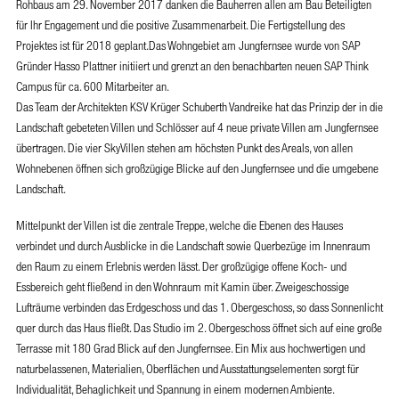
Rohbaus am 29. November 2017 danken die Bauherren allen am Bau Beteiligten
für Ihr Engagement und die positive Zusammenarbeit. Die Fertigstellung des
Projektes ist für 2018 geplant.
Das Wohngebiet am Jungfernsee wurde von SAP
Gründer Hasso Plattner initiiert und grenzt an den benachbarten neuen SAP Think
Campus für ca. 600 Mitarbeiter an.
Das Team der Architekten KSV Krüger Schuberth Vandreike hat das Prinzip der in die
Landschaft gebeteten Villen und Schlösser auf 4 neue private Villen am Jungfernsee
übertragen. Die vier SkyVillen stehen am höchsten Punkt des Areals, von allen
Wohnebenen öffnen sich großzügige Blicke auf den Jungfernsee und die umgebene
Landschaft.
Mittelpunkt der Villen ist die zentrale Treppe, welche die Ebenen des Hauses
verbindet und durch Ausblicke in die Landschaft sowie Querbezüge im Innenraum
den Raum zu einem Erlebnis werden lässt. Der großzügige offene Koch- und
Essbereich geht fließend in den Wohnraum mit Kamin über. Zweigeschossige
Lufträume verbinden das Erdgeschoss und das 1. Obergeschoss, so dass Sonnenlicht
quer durch das Haus fließt. Das Studio im 2. Obergeschoss öffnet sich auf eine große
Terrasse mit 180 Grad Blick auf den Jungfernsee. Ein Mix aus hochwertigen und
naturbelassenen, Materialien, Oberflächen und Ausstattungselementen sorgt für
Individualität, Behaglichkeit und Spannung in einem modernen Ambiente.