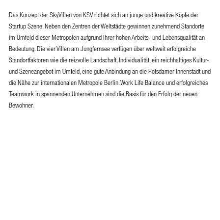
Das Konzept der SkyVillen von KSV richtet sich an junge und kreative Köpfe der
Startup Szene. Neben den Zentren der Weltstädte gewinnen zunehmend Standorte
im Umfeld dieser Metropolen aufgrund Ihrer hohen Arbeits- und Lebensqualität an
Bedeutung. Die vier Villen am Jungfernsee verfügen über weltweit erfolgreiche
Standortfaktoren wie die reizvolle Landschaft, Individualität, ein reichhaltiges Kultur-
und Szeneangebot im Umfeld, eine gute Anbindung an die Potsdamer Innenstadt und
die Nähe zur internationalen Metropole Berlin. Work Life Balance und erfolgreiches
Teamwork in spannenden Unternehmen sind die Basis für den Erfolg der neuen
Bewohner.
© KSV | Torsten Krüger
© KSV | KSV Visualisierung
© KSV | KSV Visualisierung