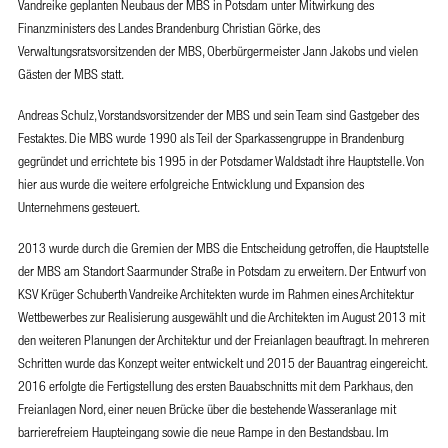
Vandreike geplanten Neubaus der MBS in Potsdam unter Mitwirkung des
Finanzministers des Landes Brandenburg Christian Görke, des
Verwaltungsratsvorsitzenden der MBS, Oberbürgermeister Jann Jakobs und vielen
Gästen der MBS statt.
Andreas Schulz, Vorstandsvorsitzender der MBS und sein Team sind Gastgeber des
Festaktes. Die MBS wurde 1990 als Teil der Sparkassengruppe in Brandenburg
gegründet und errichtete bis 1995 in der Potsdamer Waldstadt ihre Hauptstelle. Von
hier aus wurde die weitere erfolgreiche Entwicklung und Expansion des
Unternehmens gesteuert.
2013 wurde durch die Gremien der MBS die Entscheidung getroffen, die Hauptstelle
der MBS am Standort Saarmunder Straße in Potsdam zu erweitern. Der Entwurf von
KSV Krüger Schuberth Vandreike Architekten wurde im Rahmen eines Architektur
Wettbewerbes zur Realisierung ausgewählt und die Architekten im August 2013 mit
den weiteren Planungen der Architektur und der Freianlagen beauftragt. In mehreren
Schritten wurde das Konzept weiter entwickelt und 2015 der Bauantrag eingereicht.
2016 erfolgte die Fertigstellung des ersten Bauabschnitts mit dem Parkhaus, den
Freianlagen Nord, einer neuen Brücke über die bestehende Wasseranlage mit
barrierefreiem Haupteingang sowie die neue Rampe in den Bestandsbau. Im