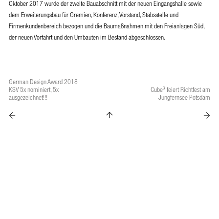
Oktober 2017 wurde der zweite Bauabschnitt mit der neuen Eingangshalle sowie
dem Erweiterungsbau für Gremien, Konferenz, Vorstand, Stabsstelle und
Firmenkundenbereich bezogen und die Baumaßnahmen mit den Freianlagen Süd,
der neuen Vorfahrt und den Umbauten im Bestand abgeschlossen.
German Design Award 2018
KSV 5x nominiert, 5x
Cube³ feiert Richtfest am
ausgezeichnet!!!
Jungfernsee Potsdam